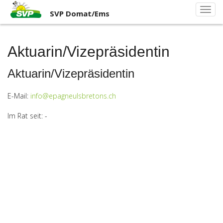
Primary
Skip
SVP Domat/Ems
SVP Domat/Ems
to
Menu
content
Aktuarin/Vizepräsidentin
Aktuarin/Vizepräsidentin
E-Mail:
info@epagneulsbretons.ch
Im Rat seit: -