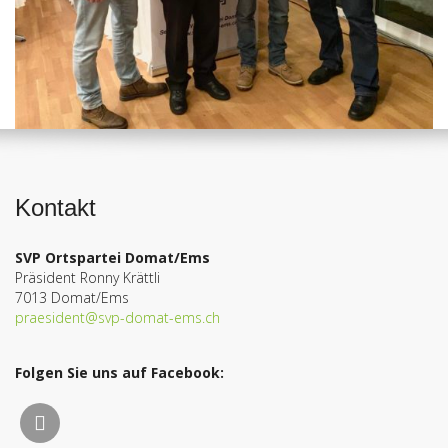
Kontakt
SVP Ortspartei Domat/Ems
Präsident Ronny Krättli
7013 Domat/Ems
praesident@svp-domat-ems.ch
Folgen Sie uns auf Facebook: