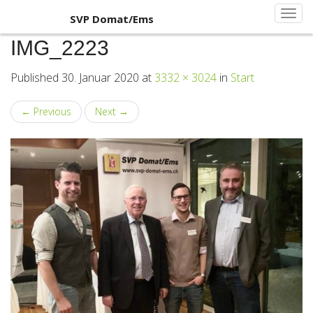
Primary
Skip
SVP Domat/Ems
SVP Domat/Ems
to
Menu
content
IMG_2223
Published
30. Januar 2020
at
3332 × 3024
in
Start
←
Previous
Next
→