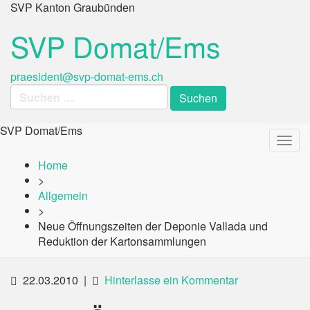
SVP Kanton Graubünden
SVP Domat/Ems
praesident@svp-domat-ems.ch
Suche
nach:
Primary
Skip
SVP Domat/Ems
SVP Domat/Ems
to
Menu
content
Home
>
Allgemein
>
Neue Öffnungszeiten der Deponie Vallada und
Reduktion der Kartonsammlungen
22.03.2010
|
Hinterlasse ein Kommentar